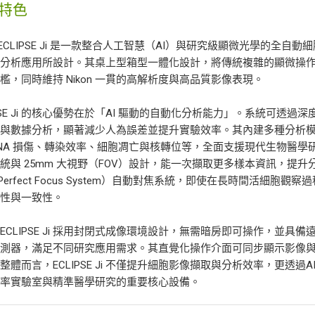
特色
on ECLIPSE Ji 是一款整合人工智慧（AI）與研究級顯微光學的
量分析應用所設計。其桌上型箱型一體化設計，將傳統複雜的顯微操
檻，同時維持 Nikon 一貫的高解析度與高品質影像表現。
IPSE Ji 的核心優勢在於「AI 驅動的自動化分析能力」。系統可
位與數據分析，顯著減少人為誤差並提升實驗效率。其內建多種分析
NA 損傷、轉染效率、細胞凋亡與核轉位等，全面支援現代生物醫學研究需
統與 25mm 大視野（FOV）設計，能一次擷取更多樣本資訊，提升
（Perfect Focus System）自動對焦系統，即使在長時間活
靠性與一致性。
ECLIPSE Ji 採用封閉式成像環境設計，無需暗房即可操作，並
感測器，滿足不同研究應用需求。其直覺化操作介面可同步顯示影像
整體而言，ECLIPSE Ji 不僅提升細胞影像擷取與分析效率，更透
效率實驗室與精準醫學研究的重要核心設備。