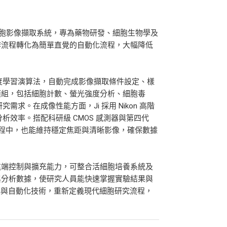
全自動細胞影像擷取系統，專為藥物研發、細胞生物學及
作流程轉化為簡單直覺的自動化流程，大幅降低
透過深度學習演算法，自動完成影像擷取條件設定、樣
模組，包括細胞計數、螢光強度分析、細胞毒
求。在成像性能方面，Ji 採用 Nikon 高階
分析效率。搭配科研級 CMOS 感測器與第四代
細胞觀察過程中，也能維持穩定焦距與清晰影像，確保數據
具備遠端控制與擴充能力，可整合活細胞培養系統及
與分析數據，使研究人員能快速掌握實驗結果與
過AI與自動化技術，重新定義現代細胞研究流程，