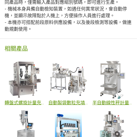
同產品時，僅需輸入產品對應組別號碼，即可進行生產。
- 機械本身具備自動檢知裝置，如遇任何異常狀況，會自動停
機，並顯示故障點於人機上，方便操作人員進行處理。
- 本機亦可搭配前段原料供應設備，以及後段檢測等設備，做連
動規劃使用。
相關產品
轉盤式螺旋計量充填站-微量粉末
自動製袋數粒充填包裝機
半自動線性秤計量充填機