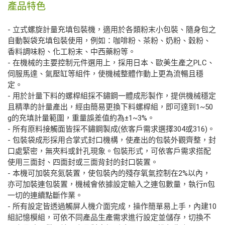
產品特色
- 立式螺旋計量充填包裝機，適用於各類粉末小包裝、隨身包之
自動製袋充填包裝使用，例如：咖啡粉、茶粉、奶粉、穀粉、
香料調味粉、化工粉末、中西藥粉等。
- 在機械的主要控制元件選用上，採用日本、歐美生產之PLC、
伺服馬達、氣壓缸等組件，使機械整體作動上更為流暢且穩
定。
- 用於計量下料的螺桿組採不鏽鋼一體成形製作，提供機械穩定
且精準的計量產出，經由簡易更換下料螺桿組，即可達到1~50
g的充填計量範圍，重量誤差值約為±1~3%。
- 所有原料接觸面皆採不鏽鋼製成(依客戶需求選擇304或316)。
- 包裝袋成形採用合掌式封口機構，使產出的包裝外觀齊整，封
口處緊密，無夾料或針孔現象。包裝形式，可依客戶需求搭配
使用三面封、四面封或三面背封的封口裝置。
- 本機可加裝充氮裝置，使包裝內的殘存氧氣控制在2%以內，
亦可加裝連包裝置，機械會依據設定輸入之連包數量，執行n包
一切的連續點斷作業。
- 所有設定皆透過觸屏人機介面完成，操作簡單易上手，內建10
組記憶模組，可依不同產品生產需求進行設定並儲存，切換不