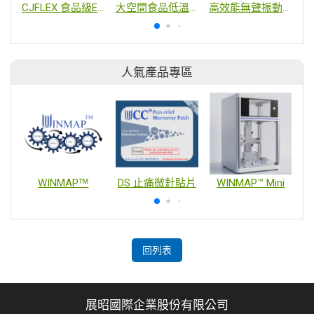
CJFLEX 食品級EPDM橡膠鋼絲管
大空間食品低溫冷風乾燥機
高效能無聲振動篩分過濾機
人氣產品專區
WINMAPᵀᴹ
DS 止痛微針貼片
WINMAP™ Mini
回列表
展昭國際企業股份有限公司