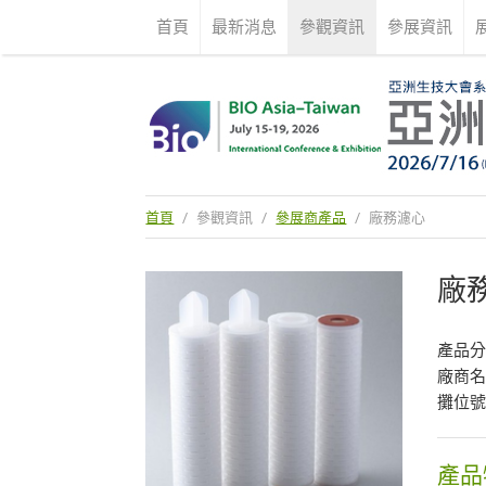
首頁
最新消息
參觀資訊
參展資訊
首頁
/
參觀資訊
/
參展商產品
/
廠務濾心
廠
產品
廠商
攤位號
產品