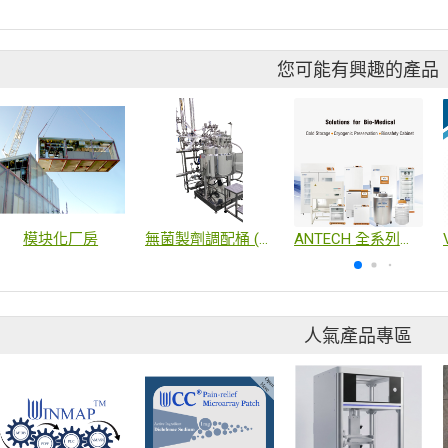
您可能有興趣的產品
模块化厂房
無菌製劑調配桶 (磁力攪拌.秤重裝置)
ANTECH 全系列產品
人氣產品專區