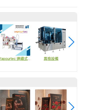
Vapourtec 連續式胜肽合成系統
異檢設備
溫濕度傳送器