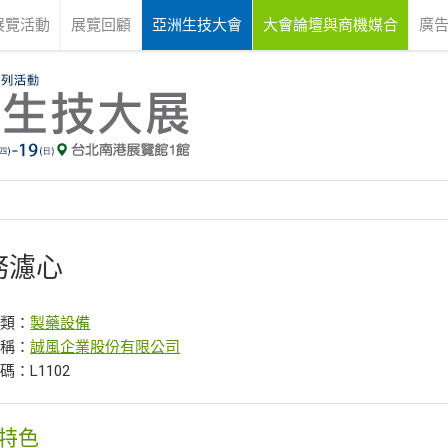
展覽活動
展覽回顧
亞洲生技大會
大會論壇與商機媒合
廣
務濾心
分類：
製藥設備
名稱：
誠風企業股份有限公司
碼：L1102
特色