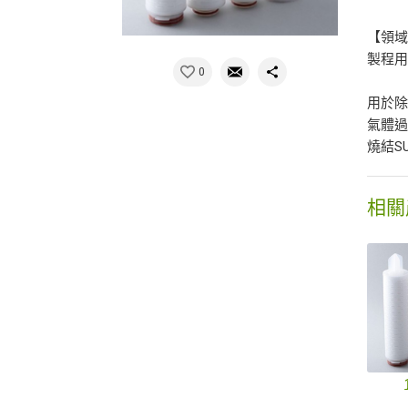
【領
製程
0
用於除菌
氣體過
燒結SU
相關