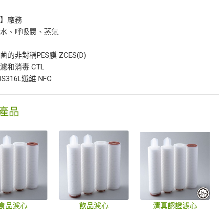
域】廠務
用水、呼吸閥、蒸氣
的非對稱PES膜 ZCES(D)
濾和消毒 CTL
S316L纖維 NFC
產品
食品濾心
飲品濾心
清真認證濾心