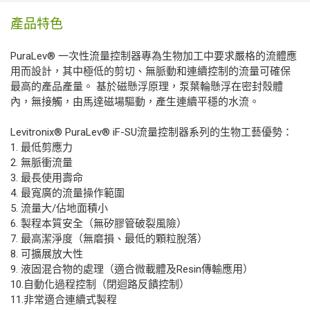
產品特色
PuraLev® 一次性流量控制器專為生物加工中要求嚴格的流體應
用而設計，其中極低的剪切、無脈動和連續控制的流量可確保
最高的產品產量。 基於磁懸浮原理，泵葉輪懸浮在密封殼體
內，無接觸，由馬達磁場驅動，產生連續平穩的水流。
Levitronix® PuraLev® iF-SU流量控制器系列的生物工藝優勢：
1. 最低剪應力
2. 無脈衝流量
3. 最長使用壽命
4. 最寬廣的流量操作範圍
5. 流量大/佔地面積小
6. 製程本質安全（無矽膠管破裂風險）
7. 最高潔淨度（無磨損、最低的顆粒脫落）
8. 可擴展放大性
9. 液固混合物的處理（適合微載體及Resin傳輸應用）
10.自動化過程控制（閉迴路反饋控制）
11.非常適合連續式製程