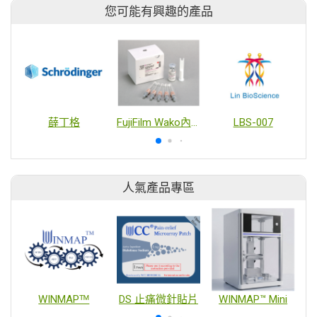
您可能有興趣的產品
薛丁格
FujiFilm Wako內毒素與熱原檢測
LBS-007
人氣產品專區
WINMAPᵀᴹ
DS 止痛微針貼片
WINMAP™ Mini