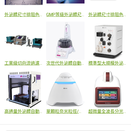
外泌體尺寸排阻色譜分離管柱
GMP等級外泌體尺寸排阻色譜分離管柱
外泌體尺寸排阻色譜後濃縮試劑盒
工業級切向流過濾系統
次世代外泌體自動餾份收集機
標準型大規模外泌體尺寸排阻分離自動色譜系統
高通量外泌體自動機械人尺寸排阻色譜純化系統
單顆粒奈米粒徑/數量濃度/Zeta膜電位分析儀
超微量全波長分光光度計