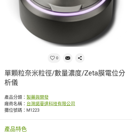
0
單顆粒奈米粒徑/數量濃度/Zeta膜電位分
析儀
產品分類：
製藥與開發
廠商名稱：
台灣諾曼達科技有限公司
攤位號碼：M1223
產品特色