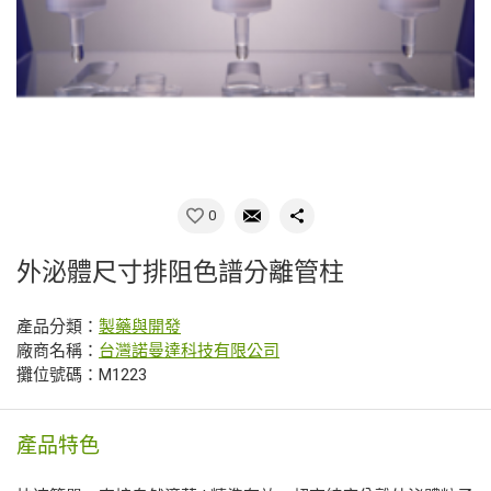
0
外泌體尺寸排阻色譜分離管柱
產品分類：
製藥與開發
廠商名稱：
台灣諾曼達科技有限公司
攤位號碼：M1223
產品特色