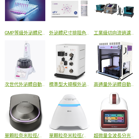
GMP等級外泌體尺寸排阻色譜分離管柱
外泌體尺寸排阻色譜後濃縮試劑盒
工業級切向流過濾系統
次世代外泌體自動餾份收集機
標準型大規模外泌體尺寸排阻分離自動色譜系統
高通量外泌體自動機械人尺寸排阻色譜純化系統
單顆粒奈米粒徑/數量濃度/Zeta膜電位分析儀
單顆粒奈米粒徑/數量濃度/Zeta膜電位分析儀
超微量全波長分光光度計