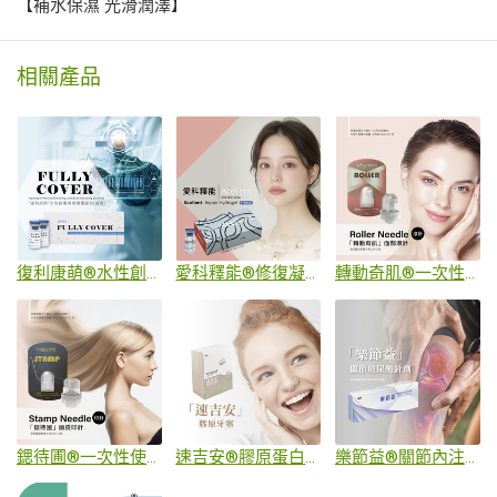
【補水保濕 光滑潤澤】
相關產品
復利康萌®水性創傷與燒燙傷覆蓋材(滅菌)
愛科釋能®修復凝膠(滅菌)
轉動奇肌®一次性使用皮膚點刺針(滅菌)
鍶待圃®一次性使用皮膚點刺針(滅菌)
速吉安®膠原蛋白傷口敷料
樂節益®關節內注射劑