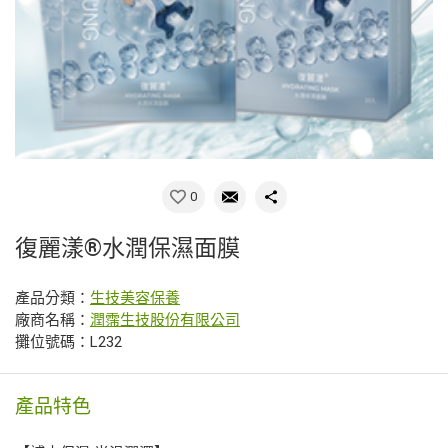
0
復麗漾®水潤保濕面膜
產品分類：
生技美容保養
廠商名稱：
潤霈生技股份有限公司
攤位號碼：L232
產品特色