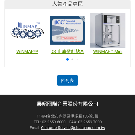
人氣產品專區
WINMAPᵀᴹ
DS 止痛微針貼片
WINMAP™ Mini
回列表
展昭國際企業股份有限公司
11494台北市內湖區港墘路185號3樓
TEL: 02-2659-6000 FAX: 02-2659-7000
Email:
CustomerService@chanchao.com.tw