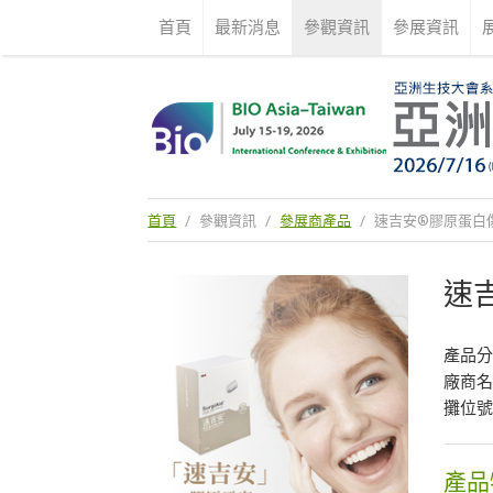
首頁
最新消息
參觀資訊
參展資訊
首頁
/
參觀資訊
/
參展商產品
/
速吉安®膠原蛋白
速
產品
廠商
攤位號
產品