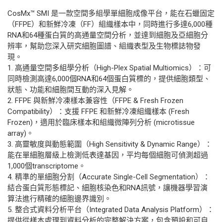
CosMx™ SMI 是一款空間多組學單細胞成像平台，能在石蠟固定
（FFPE）和新鮮冷凍（FF）組織樣本中，同時進行多達6,000種
RNA和64種蛋白質的高通量空間分析，並達到細胞及亞細胞分
辨率，幫助您深入研究細胞圖譜、組織表型及生物標誌物發
現。
1. 高通量空間多組學分析（High-Plex Spatial Multiomics）：可
同時檢測高達6,000個RNA和64個蛋白質標的，提供細胞類型、
狀態、功能和細胞間互動的深入見解。
2. FFPE 與新鮮冷凍樣本兼容性（FFPE & Fresh Frozen
Compatibility）：支援 FFPE 和新鮮冷凍組織樣本 (Fresh
Frozen)，適用於臨床樣本和組織微陣列分析 (microtissue
array)。
3. 高靈敏度與動態範圍（High Sensitivity & Dynamic Range）：
能在單細胞層級上檢測低表達基因，平均每個細胞可偵測超過
1,000個transcriptome。
4. 精準的單細胞分割（Accurate Single-Cell Segmentation）：
結合蛋白質形態標記、細胞核染色和RNA訊號，讓機器學習演
算法進行精確的細胞邊界識別。
5. 整合式資料分析平台（Integrated Data Analysis Platform）：
提供從樣本處理到資料分析的完整解決方案，包含預設和可自