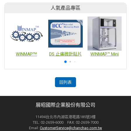
人氣產品專區
WINMAPᵀᴹ
DS 止痛微針貼片
WINMAP™ Mini
回列表
展昭國際企業股份有限公司
11494台北市內湖區港墘路185號3樓
TEL: 02-2659-6000 FAX: 02-2659-7000
Email:
CustomerService@chanchao.com.tw