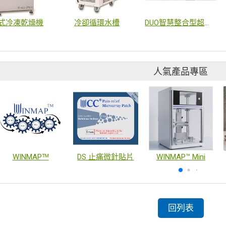
式冷凍乾燥機
冷卻循環水槽
DUO智慧整合型超純水系統
人氣產品專區
WINMAPᵀᴹ
DS 止痛微針貼片
WINMAP™ Mini
回列表