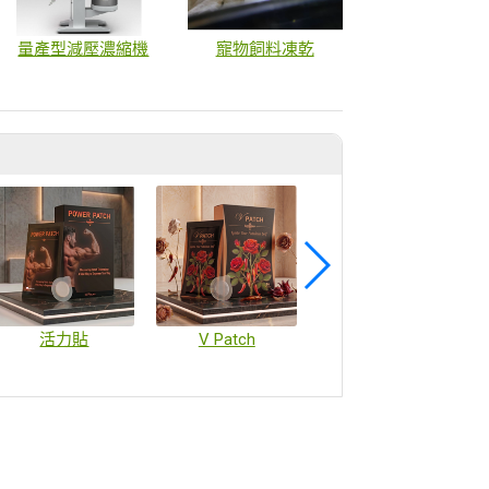
量產型減壓濃縮機
寵物飼料凍乾
活力貼
V Patch
疫苗微陣列貼片