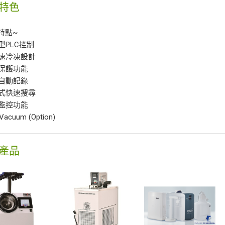
特色
特點~
慧型PLC控制
急速冷凍設計
統保護功能
據自動記錄
曳式快速搜尋
路監控功能
-Vacuum (Option)
產品