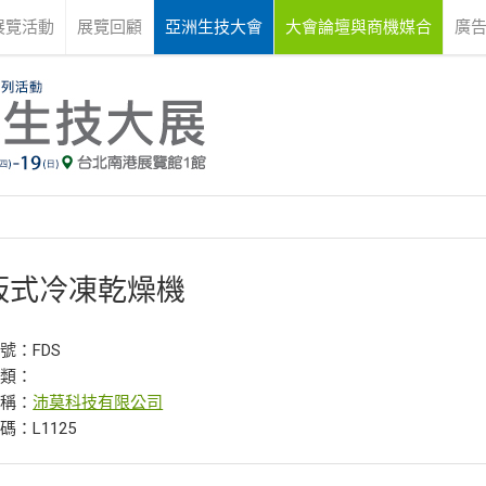
展覽活動
展覽回顧
亞洲生技大會
大會論壇與商機媒合
廣
板式冷凍乾燥機
號：FDS
分類：
名稱：
沛莫科技有限公司
碼：L1125