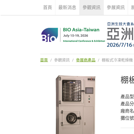
首頁
最新消息
參觀資訊
參展資訊
首頁
/
參觀資訊
/
參展商產品
/
棚板式冷凍乾燥機
棚
產品型
產品
廠商
攤位號