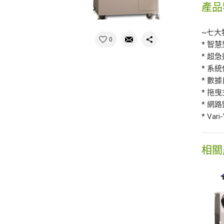
產品
~七大
0
* 智
* 超
* 系
* 數
* 拖
* 網
* Vari
相關