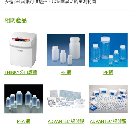
多種 pH 試紙可供選擇，以涵蓋廣泛的量測範圍
相關產品
THINKY公自轉攪拌機
PE 瓶
PP瓶
PFA 瓶
ADVANTEC 過濾膜
ADVANTEC 過濾頭