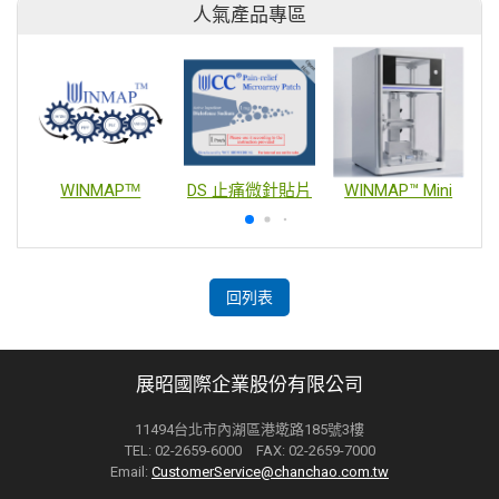
人氣產品專區
WINMAPᵀᴹ
DS 止痛微針貼片
WINMAP™ Mini
回列表
展昭國際企業股份有限公司
11494台北市內湖區港墘路185號3樓
TEL: 02-2659-6000 FAX: 02-2659-7000
Email:
CustomerService@chanchao.com.tw