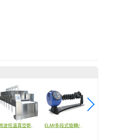
微波低溫真空乾燥機-隧道式
ELMI多段式旋轉/震盪混合器
CJFLEX 食品級EPDM橡膠鋼絲管