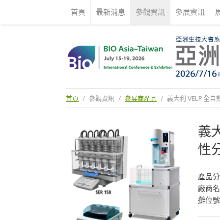
首頁
最新消息
參觀資訊
參展資訊
首頁
/
參觀資訊
/
參展商產品
/
義大利 VELP 全
義大
性
產品
廠商
攤位號