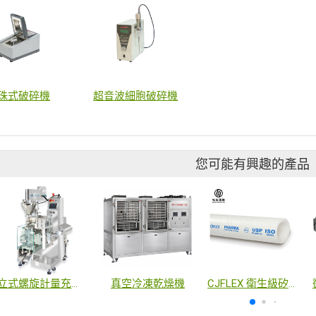
珠式破碎機
超音波細胞破碎機
您可能有興趣的產品
立式螺旋計量充填包裝機-小包裝粉末專用
真空冷凍乾燥機
CJFLEX 衛生級矽膠包紗管