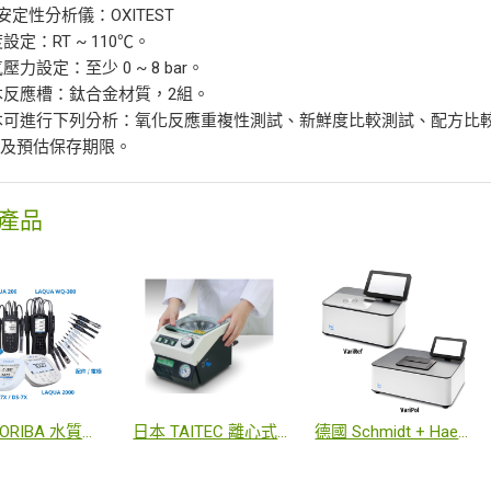
化安定性分析儀：OXITEST
度設定：RT ~ 110℃。
氣壓力設定：至少 0 ~ 8 bar。
樣本反應槽：鈦合金材質，2組。
樣本可進行下列分析：氧化反應重複性測試、新鮮度比較測試、配方
化及預估保存期限。
產品
日本 HORIBA 水質分析儀
日本 TAITEC 離心式濃縮機
德國 Schmidt + Haensch 藥廠專用旋光度計 / 折射計