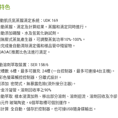
特色
全自動凱氏氮蒸餾滴定系統：UDK 169
全自動蒸餾、滴定及計算結果。蒸餾和滴定同時進行。
可自動添加硼酸、水及氫氧化鈉試劑。
專利無壓式蒸氣產生器，可調整蒸氣功率10%-100%。
測量完成後自動清除滴定儀和樣品管中殘留物。
使用AOAC推薦比色法進行滴定。
動溶劑萃取裝置：SER 158/6
萃取槽數: 6槽，最多可擴充: 24槽 (一台控制器，最多可連接4台主機)。
7吋彩色螢幕觸控控制器，分離式設計。
溶劑添加: 密閉式，無暴露危險(須外接分注器)。
鈦合金冷凝管。溶劑回收率≧90%
全自動萃取: 樣本浸漬加熱、移出部分溶劑、溶劑迴流、溶劑回收及冷
加熱元件:玻璃陶瓷，6個萃取槽可個別運作。
數據計算: 全自動，儲存於控制器，也可接USB隨身碟輸出。