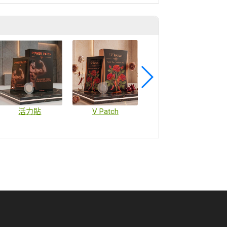
活力貼
V Patch
疫苗微陣列貼片