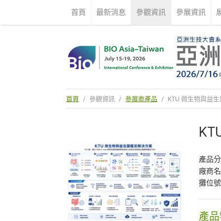
首頁
最新消息
參觀資訊
參展資訊
首頁
/
參觀資訊
/
參展商產品
/
KTU 微生物與益
K
產品
廠商
攤位號
產品