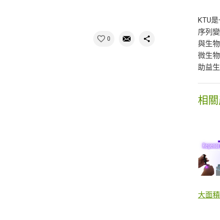
KTU
序列變
0
與生物
微生
助益
相關