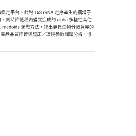
鑑定平台。針對 16S rRNA 定序產生的擴增子
同時降低種內變異造成的 alpha 多樣性高估
-medoids 類聚方法，找出更具生物分類意義的
、產品品質控管與臨床／環境參數關聯分析，協