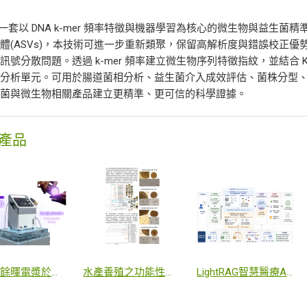
是一套以 DNA k-mer 頻率特徵與機器學習為核心的微生物與益生菌精準
體(ASVs)，本技術可進一步重新類聚，保留高解析度與錯誤校正優勢，
訊號分散問題。透過 k-mer 頻率建立微生物序列特徵指紋，並結合 K
物分析單元。可用於腸道菌相分析、益生菌介入成效評估、菌株分型
生菌與微生物相關產品建立更精準、更可信的科學證據。
產品
大面積餘暉電漿於傷口照護之應用
水產養殖之功能性菌株快篩法
LightRAG智慧醫療AI Agent系統