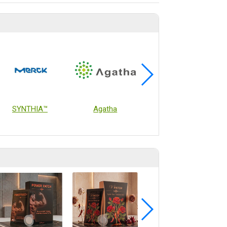
SYNTHIA™
Agatha
TrialMaster