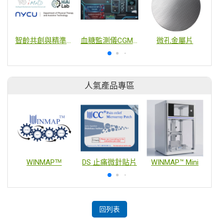
智齡共創與精準運動賦能: 跨域轉譯高齡福祉之智慧照護實踐模式
血糖監測儀CGM / 胰島素幫浦
微孔金屬片
人氣產品專區
WINMAPᵀᴹ
DS 止痛微針貼片
WINMAP™ Mini
回列表