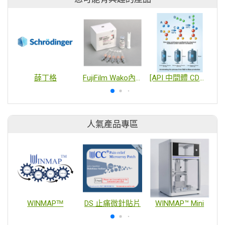
薛丁格
FujiFilm Wako內毒素與熱原檢測
[API 中間體 CDMO] 連續式高效合成平台
人氣產品專區
WINMAPᵀᴹ
DS 止痛微針貼片
WINMAP™ Mini