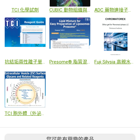
TCI 化學試劑
CUBIC 動物組織與全器官透明化技術：獲日本 RIKEN 授權之專利試劑，能將動物器官高度透明化並保留螢光訊號，實現 3D 單細胞解析度造影
ADC 藥物連接子與樹枝狀聚合物 (Dendrimers)
抗結垢兩性離子單體 (Zwitterionic Monomers)
Presome® 脂質混合物與 LNP 傳輸技術
Fuji Silysia 高親水性/醣類專用層析矽膠 (ARG / NH-SG Silica)
TCI 胞外體（外泌體）表面聚醣及相關試劑
您可能有興趣的產品