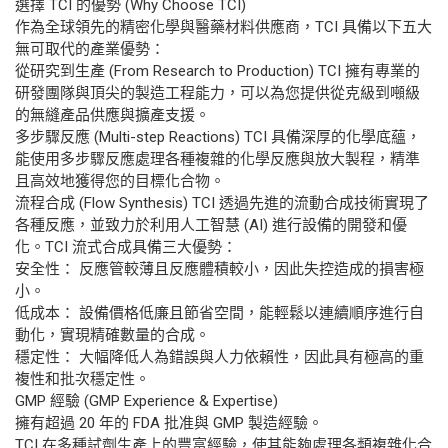
選擇 TCI 的優勢 (Why Choose TCI)
作為全球領先的精密化學與醫藥材料供應商，TCI 具備以下五大
無可取代的產業優勢：
從研究到生產 (From Research to Production) TCI 擁有專業的
研發團隊與頂尖的製造工程能力，可以為您提供從克級到噸級
的無縫產品供應與擴產支援。
多步驟反應 (Multi-step Reactions) TCI 具備深厚的化學底蘊，
能使用多步驟反應處理各種複雜的化學反應與放大製程，精準
且高效地獲得您的目標化合物。
流程合成 (Flow Synthesis) TCI 透過先進的流動合成技術實現了
各種反應，並致力於利用人工智慧 (AI) 進行設備的開發和優
化。TCI 流式合成具備三大優勢：
安全性： 反應管較薄且反應體積較小，因此失控造成的損害極
小。
低成本： 設備價格低廉且節省空間，能輕鬆以連續順序進行自
動化，實現精確數量的合成。
穩定性： 大幅降低人為錯誤與人力依賴性，因此具有極高的重
複性和批次穩定性。
GMP 經驗 (GMP Experience & Expertise)
擁有超過 20 年的 FDA 批准與 GMP 製造經驗。
TCI 在多種試劑生產上的豐富經驗，使其能夠處理各類複雜化合