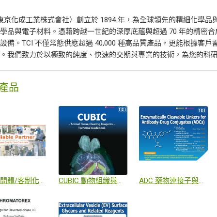
（東京化成工業株式會社）創立於 1894 年，為全球領先的精細化
學品與電子材料。憑藉跨越一世紀的深厚底蘊與超過 70 年的精密
設備。TCI 不僅常態供應超過 40,000 種高品質產品，更能根據
務。我們致力於以極致的純度、快速的交期與專業的技術，為您的科
產品
化學中間體/客制化合成
CUBIC 動物組織與全器官透明化技術：獲日本 RIKEN 授權之專利試劑，能將動物器官高度透明化並保留螢光訊號，實現 3D 單細胞解析度造影
ADC 藥物連接子與樹枝狀聚合物 (Dendrimers)