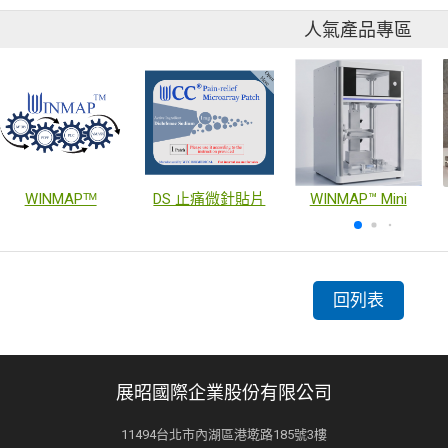
人氣產品專區
WINMAPᵀᴹ
DS 止痛微針貼片
WINMAP™ Mini
回列表
展昭國際企業股份有限公司
11494台北市內湖區港墘路185號3樓