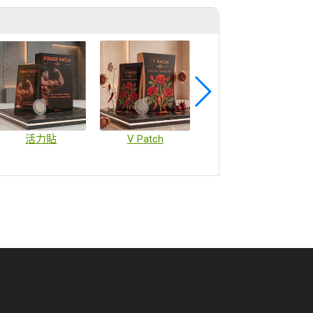
活力貼
V Patch
疫苗微陣列貼片