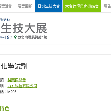
展覽活動
展覽回顧
亞洲生技大會
大會論壇與商機媒合
廣
I 化學試劑
分類：
製藥與開發
名稱：
力方科技有限公司
碼：M206
特色