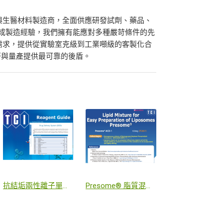
學品與生醫材料製造商，全面供應研發試劑、藥品、
合成製造經驗，我們擁有能應對多種嚴苛條件的先
客戶需求，提供從實驗室克級到工業噸級的客製化合
研與量產提供最可靠的後盾。
抗結垢兩性離子單體 (Zwitterionic Monomers)
Presome® 脂質混合物與 LNP 傳輸技術