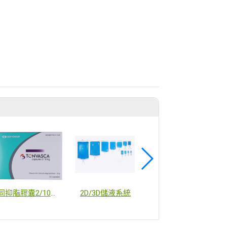
同抑脂膠囊2/10毫克
2D/3D儲液系統
高通量外泌體自動機械人尺寸排阻色譜純化系統