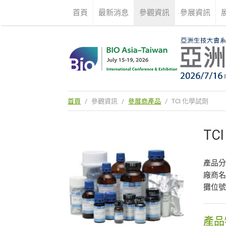
首頁
最新消息
參觀資訊
參展資訊
首頁
/
參觀資訊
/
參展商產品
/
TCI 化學試劑
TC
產品
廠商
攤位號
產品