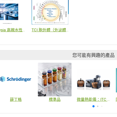
Fuji Silysia 高親水性/醣類專用層析矽膠 (ARG / NH-SG Silica)
TCI 胞外體（外泌體）表面聚醣及相關試劑
您可能有興趣的產品
薛丁格
標準品
微量熱能儀：ITC & DSC