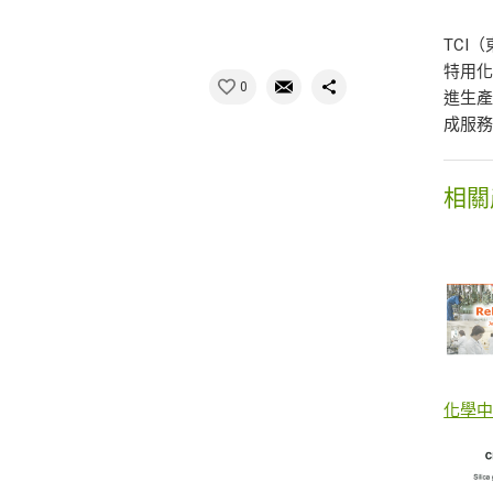
TCI
特用化
0
進生產
成服
相關