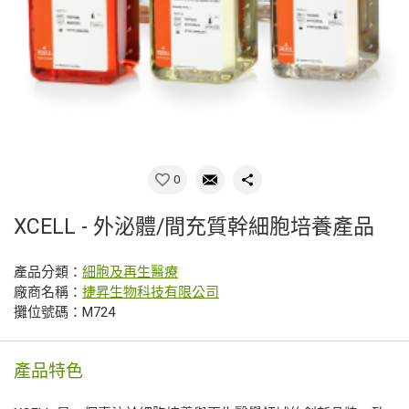
0
XCELL - 外泌體/間充質幹細胞培養產品
產品分類：
細胞及再生醫療
廠商名稱：
捷昇生物科技有限公司
攤位號碼：M724
產品特色