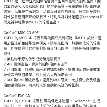
XCELL 是一個專注於細胞培養與再生醫學領域的創新品牌，致
力於為研究人員和臨床應用提供高品質、專業的細胞培養解決
方案。品牌秉持著創新、品質與可靠性的理念，研發出多款針
對性強且應用廣泛的培養基，特別是針對外泌體 (Exosomes) 和
間充質幹細胞 (MSCs) 的培養產品。
CellCor™ MSC CD AOF
XCELL 的 MSC CD 培養基專為間充質幹細胞（MSC）設計，適
用於臨床前和細胞治療研究。這款無血清、無動物成分的培養
基，能提供最佳的幹細胞增殖與分化條件，同時保持細胞的多
能性。
✓ 無動物來源的化學成分確定培養基
✓ AOF級別產品，適用於細胞治療市場
✓ 可用於來自各種組織來源的MSC細胞，提供穩定的培養效果
及優異的細胞產量，並且適合大規模培養
✓ RUO及GMP等級產品，適用於MSC研究、大規模生產及細胞
治療藥物製造，可用於人類和動物來源的幹細胞
CellCor™ EXO CD
XCELL 的 EXO CD 培養基 專為促進外泌體（Exosomes）生成
而設計，是一款無血清成分的培養基。它提供最佳的培養條