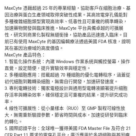
MaxCyte 憑藉超過 25 年的專業經驗，協助客戶在細胞治療、基
因治療與蛋白生產領域取得突破性成果。其高效電穿孔儀能對
多種複雜細胞類型實現高效率、低毒性且可重複的精準轉染，
加速藥物開發與臨床推進。MaxCyte 平台具備卓越的可擴展
性，研究到商業化製程無縫銜接，協助產品迅速進入臨床。目
前已有使用 MaxCyte 的基因編輯療法通過美國 FDA 核准，證明
其在基因治療域的高度價值。
MaxCyte 產品特色：
1. 智能化操作系統：內建 Windows 作業系統與觸控螢幕，操作
直覺，設定簡便，提升實驗效率與穩定性。
2. 多種細胞應用：搭載超過 70 種細胞的優化電轉程序，涵蓋從
初代細胞到難轉染細胞，無需自行開發，加速研發速度。
3. 專利電轉技術：獨家電極設計與通用型電轉液顯著提升細胞
存活率與轉染效率，確保穩定且可重複的結果，提升研究成功
率。
4. 線性可擴展性：從小量樣本（RUO）至 GMP 製程可線性放
大，無需重新驗證參數，節省時間與成本，加速從研發到臨床
的轉化。
5. 國際認證平台：全球唯一獲得美國 FDA Master File 及符合 21
CFR Part 11 要求的電穿孔平台，廣泛應用於多項細胞與基因療