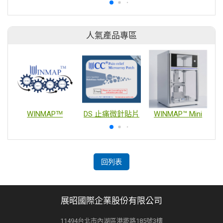
人氣產品專區
WINMAPᵀᴹ
DS 止痛微針貼片
WINMAP™ Mini
回列表
展昭國際企業股份有限公司
11494台北市內湖區港墘路185號3樓