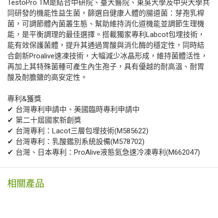
TestoPro TM是結合中研院、臺大醫院、東吳大學及中央大學共
同研發的機能性益生菌，篩選自健康人體的腸道菌：芽孢乳桿
菌，可調節體內菌叢生態、幫助維持消化道機能並調節生理機
能，是平衡調理的最佳選擇。搭載獨家專利Labcot包埋技術，
能有效保護菌體，提升其通過胃酸與消化酶的穩定性，同時結
合創新Proalive速凍技術，大幅減少冰晶形成，維持菌體活性，
再加上其特殊菌種可產生內生孢子，具有優越的耐高溫、耐胃
酸及耐膽鹽的高安定性。
專利&獲獎
✔ 台灣專利申請中、美國臨時專利申請中
✔ 第二十屆國家新創獎
✔ 台灣專利：Lacot三層包埋技術(M585622)
✔ 台灣專利：乳酸鑑別系統設備(M578702)
✔ 台灣、日本專利：ProAlive液態氮急速冷凍專利(M662047)
相關產品