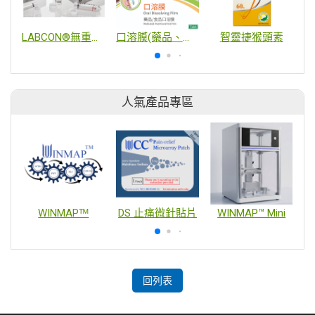
LABCON®無重金屬殘留無菌離心管
口溶膜(藥品、食品)
智靈捷猴頭素
人氣產品專區
WINMAPᵀᴹ
DS 止痛微針貼片
WINMAP™ Mini
回列表