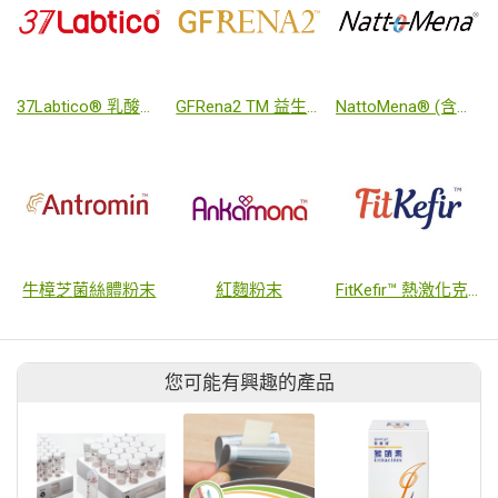
37Labtico® 乳酸菌發酵物
GFRena2 TM 益生菌
NattoMena® (含天然來源之維生素K2)
牛樟芝菌絲體粉末
紅麴粉末
FitKefir™ 熱激化克菲爾乳酸菌
您可能有興趣的產品