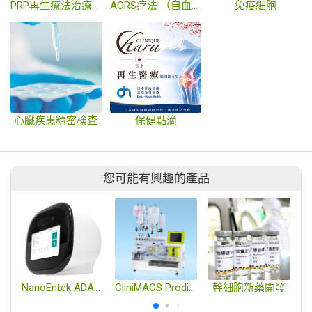
PRP再生療法治療関節
ACRS疗法 （自血富细胞因子血清）
免疫細胞
心臓疾患精密検査
保健點滴
您可能有興趣的產品
NanoEntek ADAM™ MC2自動螢光細胞計數儀
CliniMACS Prodigy®全封閉式自動細胞生產系統
幹細胞新藥開發