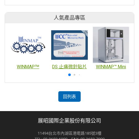
人氣產品專區
WINMAPᵀᴹ
DS 止痛微針貼片
WINMAP™ Mini
回列表
展昭國際企業股份有限公司
11494台北市內湖區港墘路185號3樓