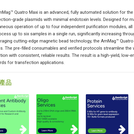
Mag™ Quatro Maxi is an advanced, fully automated solution for the pur
ection-grade plasmids with minimal endotoxin levels. Designed for m
aneous operation of up to four independent purification modules, all
ocess up to six samples in a single run, significantly increasing thr
eraging cutting-edge magnetic bead technology, the AmMag™ Quatro a
s. The pre-filled consumables and verified protocols streamline the 
tion with consistent, reliable results. The result is a high-yield, lo
rds for transfection applications.
產品