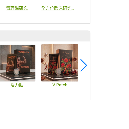
毒理學研究
全方位臨床研究服務
細胞庫建庫及檢定服務
活力貼
V Patch
疫苗微陣列貼片