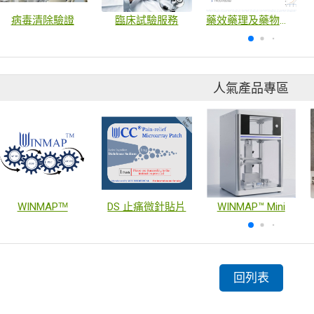
病毒清除驗證
臨床試驗服務
藥效藥理及藥物動力學試驗
人氣產品專區
WINMAPᵀᴹ
DS 止痛微針貼片
WINMAP™ Mini
回列表