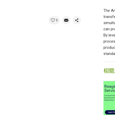
The Am
transf
0
simult
can pr
By lev
proces
produc
standa
相關