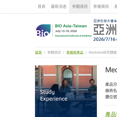
首頁
最新消息
參觀資訊
參展資訊
首頁
/
參觀資訊
/
參展商產品
/
Medidata研究體驗
Me
產品
廠商
攤位號
產品