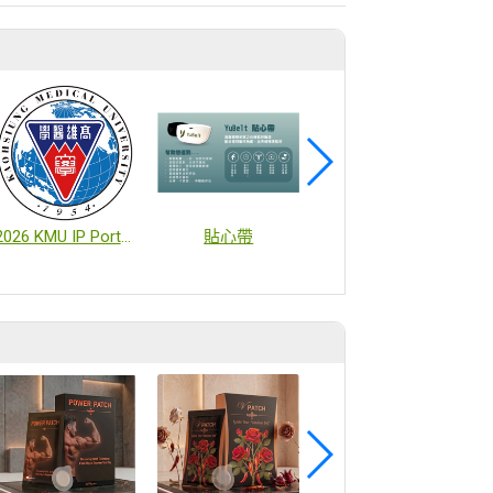
2026 KMU IP Portfolio: https://shorturl.at/oFxtr
貼心帶
FootVis 3D 足境光掃儀 × TYPE AND 步健樂鞋墊