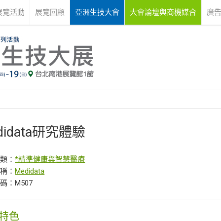
展覽活動
展覽回顧
亞洲生技大會
大會論壇與商機媒合
廣
didata研究體驗
分類：
*精準健康與智慧醫療
名稱：
Medidata
碼：M507
特色