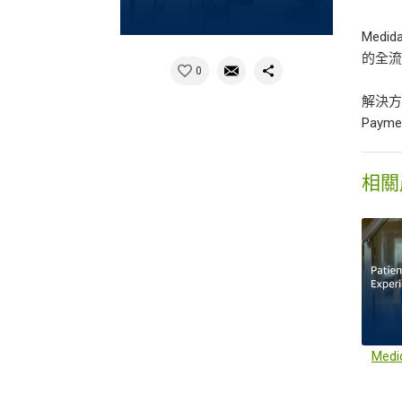
Med
的全流
0
解決方案包
Paym
相關
Med