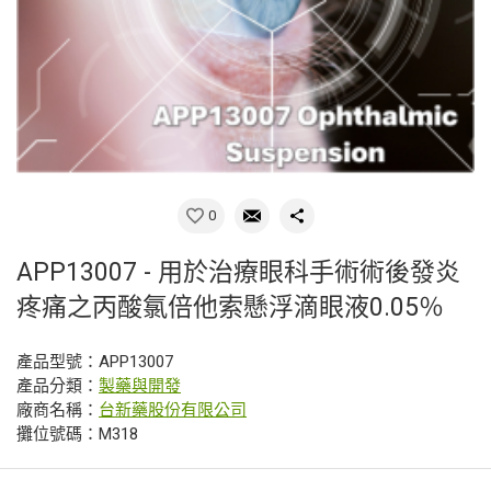
0
APP13007 - 用於治療眼科手術術後發炎
疼痛之丙酸氯倍他索懸浮滴眼液0.05％
產品型號：APP13007
產品分類：
製藥與開發
廠商名稱：
台新藥股份有限公司
攤位號碼：M318