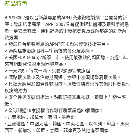
產品特色
APP13007是以台新藥專屬的APNT奈米微粒製劑平台開發的新
藥；臨床結果顯示，APP13007具有提供眼科醫師及眼科手術患
者一更安全有效、便利舒適的術後抗發炎及緩解疼痛的創新解
決方案。
√ 發展自台新藥專屬的APNT奈米微粒製劑技術平台。
√ 適應症為治療眼科手術術後的發炎及疼痛。
√ 美國FDA 505(b)2新藥上市，使用最強效的類固醇，為近15年
來首個新成份眼用類固醇產品。
√ 一天2次，每次一滴，只要2週即完成療程。
√ 滴點眼次數少及治療期間短；療程中無須調整滴眼次數。
√ 具擴大應用於如急性乾眼症、過敏性結膜炎等其他眼科發炎性
疾病的潛力。
√ 安全性與安慰劑相當，點眼舒適無異物感，眼壓上升發生率
低。
√ 全球超過10家授權合作夥伴覆蓋超過80個國家：
• 北美地區：加拿大、美國、墨西哥
• 亞洲地區：中國大陸、韓國、中東地區、以色列、印度、馬來
西亞、新加坡、印尼、泰國、菲律賓及其他南亞國家