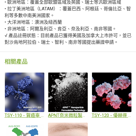
• 歐洲地區：覆蓋全部歐盟區域及英國、瑞士等汎歐洲區域
• 拉丁美洲地區（LATAM）：覆蓋巴西、阿根廷、哥倫比亞、智
利等多數中南美洲國家。
• 大洋洲地區：澳洲及紐西蘭
• 非洲地區：阿爾及利亞、肯亞、奈及利亞、南非等國。
√ 產品註冊狀態：目前產品已獲得美國及加拿大上市許可，並已
對沙烏地阿拉伯、瑞士、智利、南非等國提出藥證申請。
相關產品
TSY-110 - 賀癌寧 (T-DM1)生物相似藥
APNT奈米微粒製劑技術
TSY-120 - 優赫得 (T-DXd)生物相似藥