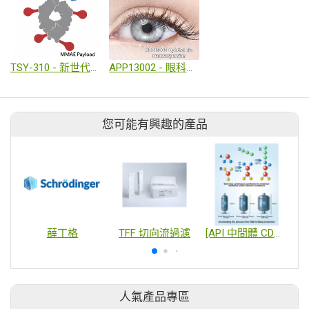
TSY-310 - 新世代雙特異性Fc融合藥物複合體
APP13002 - 眼科感染症新藥
您可能有興趣的產品
薛丁格
TFF 切向流過濾
[API 中間體 CDMO] 連續式高效合成平台
M
人氣產品專區