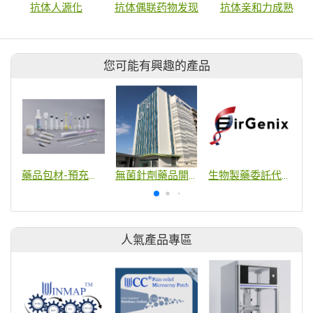
抗体人源化
抗体偶联药物发现
抗体亲和力成熟
您可能有興趣的產品
藥品包材-預充填針筒& 給藥器
無菌針劑藥品開發及製造服務
生物製藥委託代工服務
人氣產品專區