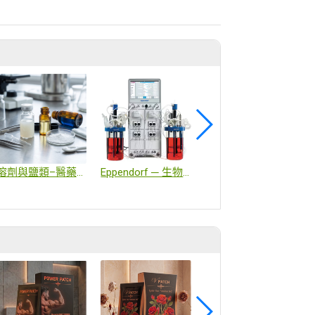
溶劑與鹽類–醫藥輔料
Eppendorf ─ 生物製程與細胞培養解決方案領導品牌
mRNA