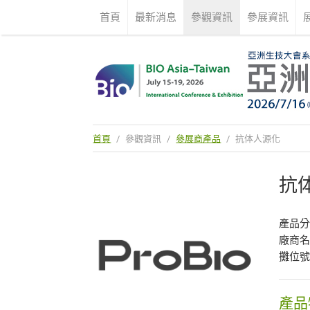
首頁
最新消息
參觀資訊
參展資訊
首頁
/
參觀資訊
/
參展商產品
/
抗体人源化
抗
產品
廠商
攤位號
產品