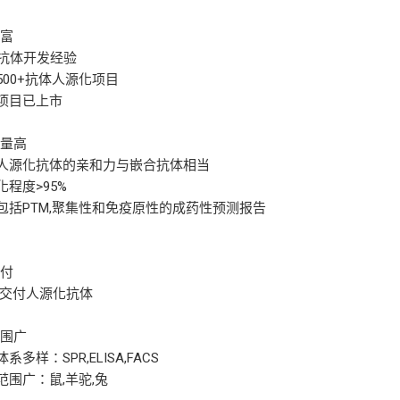
丰富
0年抗体开发经验
过500+抗体人源化项目
快项目已上市
质量高
证人源化抗体的亲和力与嵌合抗体相当
化程度>95%
供包括PTM,聚集性和免疫原性的成药性预测报告
交付
.5周交付人源化抗体
范围广
体系多样：SPR,ELISA,FACS
属范围广：鼠,羊驼,兔