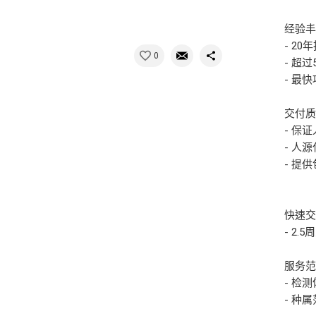
经验
- 2
0
- 超
- 最
交付
- 保
- 人源
- 提
快速
- 2
服务
- 检测
- 种