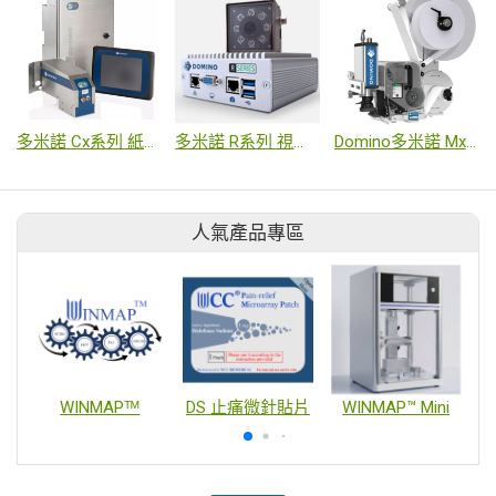
多米諾 Cx系列 紙箱高解析噴印機
多米諾 R系列 視覺辨識
Domino多米諾 Mx系列Mx350i
人氣產品專區
WINMAPᵀᴹ
DS 止痛微針貼片
WINMAP™ Mini