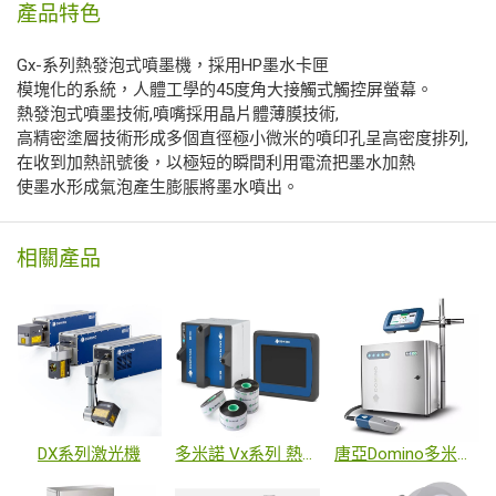
產品特色
Gx-系列熱發泡式噴墨機，採用HP墨水卡匣
模塊化的系統，人體工學的45度角大接觸式觸控屏螢幕。
熱發泡式噴墨技術,噴嘴採用晶片體薄膜技術,
高精密塗層技術形成多個直徑極小微米的噴印孔呈高密度排列,
在收到加熱訊號後，以極短的瞬間利用電流把墨水加熱
使墨水形成氣泡產生膨脹將墨水噴出。
相關產品
DX系列激光機
多米諾 Vx系列 熱轉印
唐亞Domino多米諾 Ax系列AX350I 小字體噴字機