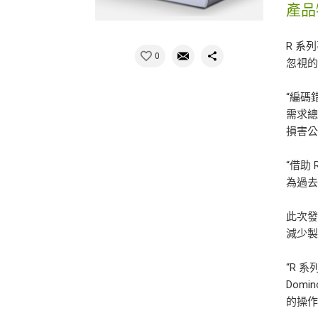
產品
R 系
0
忽視
“編碼
需求總
損害公
“借助
為過去，
此次發
減少
“R 
Dom
的操作