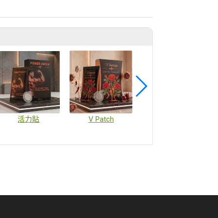
活力貼
V Patch
疫苗微陣列貼片