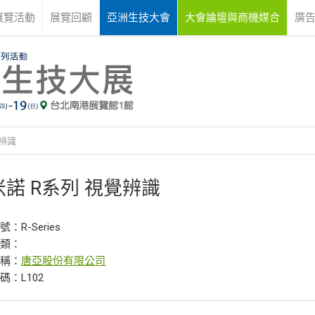
展覽活動
展覽回顧
亞洲生技大會
大會論壇與商機媒合
廣
覺辨識
米諾 R系列 視覺辨識
：R-Series
分類：
名稱：
唐亞股份有限公司
碼：L102