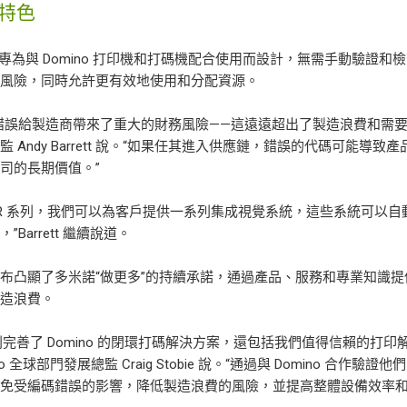
特色
列專為與 Domino 打印機和打碼機配合使用而設計，無需手動驗證
的風險，同時允許更有效地使用和分配資源。
錯誤給製造商帶來了重大的財務風險——這遠遠超出了製造浪費和需要返
監 Andy Barrett 說。“如果任其進入供應鏈，錯誤的代碼可能
司的長期價值。”
 R 系列，我們可以為客戶提供一系列集成視覺系統，這些系統可以
”Barrett 繼續說道。
布凸顯了多米諾“做更多”的持續承諾，通過產品、服務和專業知識提
製造浪費。
系列完善了 Domino 的閉環打碼解決方案，還包括我們值得信賴的打印解決
ino 全球部門發展總監 Craig Stobie 說。“通過與 Domino
免受編碼錯誤的影響，降低製造浪費的風險，並提高整體設備效率和