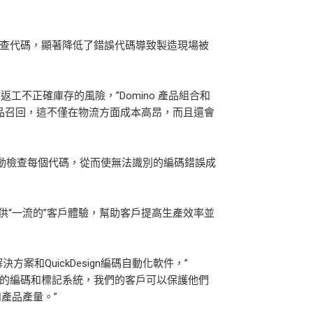
和檢查代碼，顯著降低了錯誤代碼導致製造現場被
工不正確庫存的風險，”Domino 產品組合和
導致產品召回，這不僅在物流方面成本高昂，而且還會
自動檢查每個代碼，從而使無法識別的編碼錯誤成
供“一流的”客戶體驗，幫助客戶提高生產效率並
方案和QuickDesign編碼自動化軟件，”
 合作驗證他們的編碼和標記系統，我們的客戶可以保護他們
產品產量。”