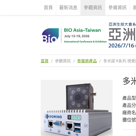
首頁
最新消息
參觀資訊
參展資訊
首頁
/
參觀資訊
/
參展商產品
/
多米諾 R系列 視
多
產品型號
產品
廠商
攤位號