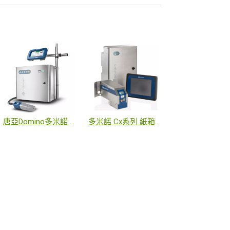
唐亞Domino多米諾 Ax系列AX350I 小字體噴字機
多米諾 Cx系列 紙箱高解析噴印機