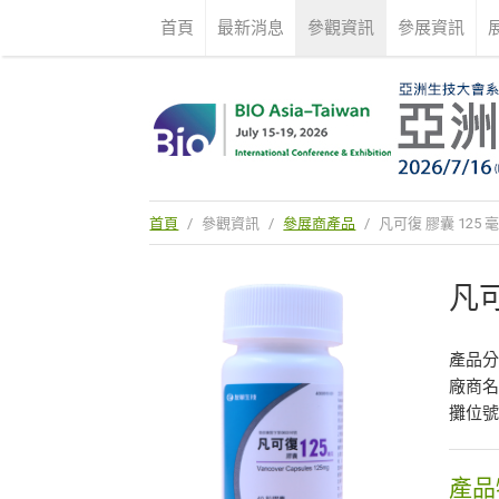
首頁
最新消息
參觀資訊
參展資訊
首頁
/
參觀資訊
/
參展商產品
/
凡可復 膠囊 125 
凡可
產品
廠商
攤位號
產品