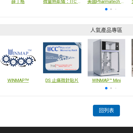
薛丁格
微量熱能儀：ITC & DSC
美國Pharmatech Associate Inc, 簡稱PAI, 全方位製藥產業服務公司
人氣產品專區
WINMAPᵀᴹ
DS 止痛微針貼片
WINMAP™ Mini
回列表