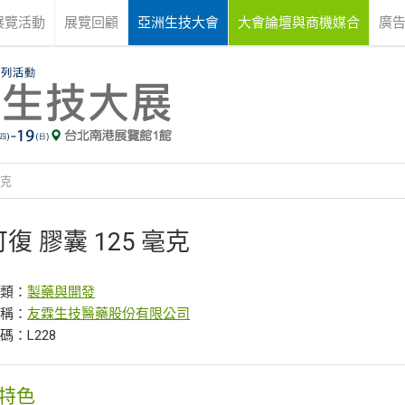
展覽活動
展覽回顧
亞洲生技大會
大會論壇與商機媒合
廣
毫克
復 膠囊 125 毫克
分類：
製藥與開發
名稱：
友霖生技醫藥股份有限公司
碼：L228
特色