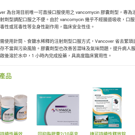
cover 為台灣目前唯一可直接口服使用之 vancomycin 膠囊劑型
射劑型調配口服之不便。由於 vancomycin 幾乎不經腸道吸收，口服後
腎毒性或耳毒性等全身性副作用，臨床安全性佳。
需使用針筒、食鹽水稀釋的注射劑型口服方式，Vancover 省去
保存不當與污染風險。膠囊劑型也改善苦澀味及氣味問題，提升病人
啟後溶於水中，1 小時內完成投藥，具高度臨床實用性。
產品
思有得持續性藥效膠囊
同抑脂膠囊2/10毫克
捷可持續性釋放錠