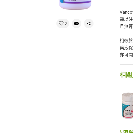
Van
需以注
0
且無
相較於
藥液
亦可開
相關