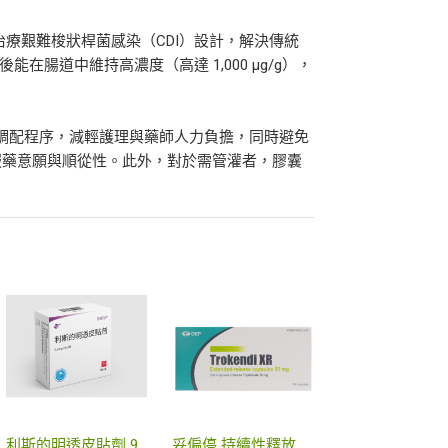
，專為治療艱難梭狀桿菌感染（CDI）設計，解決傳統
能在腸道中維持高濃度（高達 1,000 μg/g），
繁瑣調配程序，減輕護理與藥師人力負擔，同時避免
服藥意願與順從性。此外，對於需管灌者，膠囊
利斯的明透皮貼劑 9.5毫克/24小時
妥偏停 持續性釋放膠囊 25 毫克、50 毫克、100 毫克