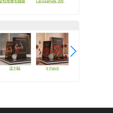
全柱成像毛細管等電聚焦iCIEF+CE-SDS
Lacosamide 200mg/20ml
手套櫃
活力貼
V Patch
疫苗微陣列貼片