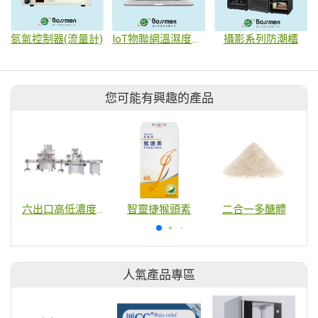
氮氣控制器(流量計)
IoT物聯網溫濕度監控系統
攝影系列防潮櫃
您可能有興趣的產品
六出口高低濃度自動定量填充下蓋鎖蓋機
智靈捷猴頭素
二合一多醣體
人氣產品專區