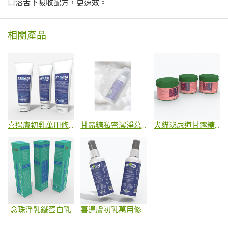
口溶舌下吸收配方，更速效。
相關產品
喜遇膚初乳萬用修復乳
甘露糖私密潔淨慕斯 150ml
犬貓泌尿道甘露糖粉
念珠淨乳鐵蛋白乳
喜遇膚初乳萬用修復噴劑