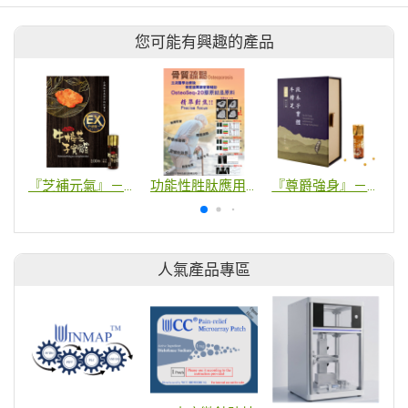
您可能有興趣的產品
『芝補元氣』－牛樟芝子實體口含顆粒【100粒裝】
功能性胜肽應用平台+AI優化 - 時光錠
『尊爵強身』－帖之堂 牛樟段木栽培牛樟芝子實體口含顆粒 【80粒/1瓶/盒】
人氣產品專區