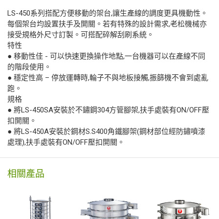
LS-450系列搭配方便移動的架台,讓生產線的調度更具機動性。
每個架台均設置扶手及開關。若有特殊的設計需求,老松機械亦
接受規格外尺寸訂製。可搭配碎解刮刷系統。
特性
● 移動性佳 - 可以快速更換操作地點,一台機器可以在產線不同
的階段使用。
● 穩定性高 – 停放運轉時,輪子不與地板接觸,振篩機不會到處亂
跑。
規格
● 將LS-450SA安裝於不鏽鋼304方管腳架,扶手處裝有ON/OFF壓
扣開關。
● 將LS-450A安裝於鋼材S.S400角鐵腳架(鋼材部位經防鏽噴漆
處理),扶手處裝有ON/OFF壓扣開關。
相關產品