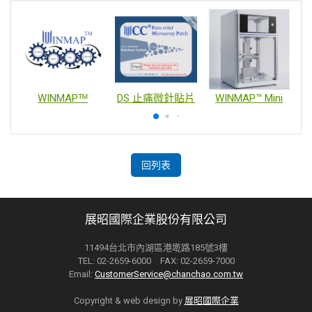
WINMAPᵀᴹ
DS 止痛微針貼片
WINMAP™ Mini
回列表
展昭國際企業股份有限公司
11494台北市內湖區港墘路185號3樓
TEL: 02-2659-6000 FAX: 02-2659-7000
Email:
CustomerService@chanchao.com.tw
Copyright & web design by
展昭國際企業