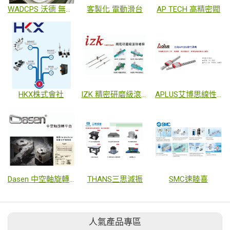
WADCPS 沃德 無塵室專用拖鏈
客製化 電動滑台
AP TECH 高精密閥
HKX株式會社
IZK 精密研磨級滾珠螺桿
APLUS艾博思線性滑軌
Dasen 中空軸旋轉平台
THANS三思減振
SMC速睦喜
人氣產品專區