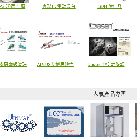
WADCPS 沃德 無塵室專用拖鏈
客製化 電動滑台
ISDN 億仕登
IZK 精密研磨級滾珠螺桿
APLUS艾博思線性滑軌
Dasen 中空軸旋轉平台
人氣產品專區