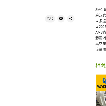
SMC
廣泛
0
▲多達
▲20
AMS
靜電
真空
流量
相關