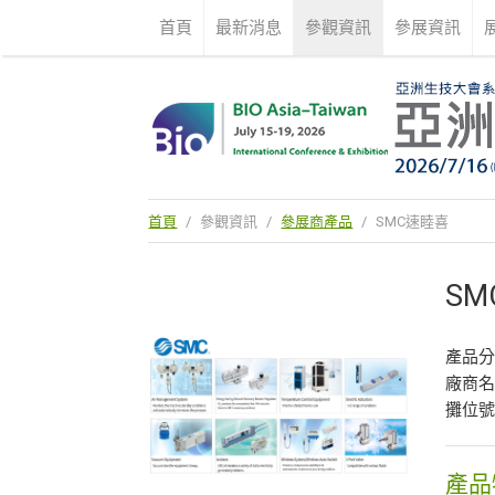
首頁
最新消息
參觀資訊
參展資訊
首頁
/
參觀資訊
/
參展商產品
/
SMC速睦喜
S
產品
廠商
攤位號
產品