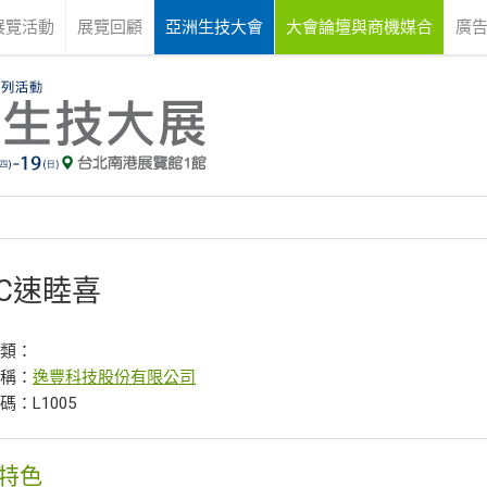
展覽活動
展覽回顧
亞洲生技大會
大會論壇與商機媒合
廣
MC速睦喜
分類：
名稱：
逸豐科技股份有限公司
碼：L1005
特色