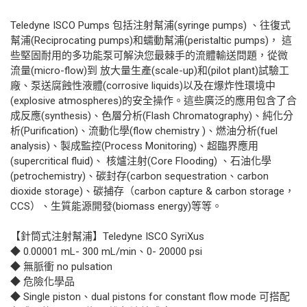
Teledyne ISCO Pumps 包括注射幫浦(syringe pumps) 、往復式
幫浦(Reciprocating pumps)和蠕動幫浦(peristaltic pumps)， 這
些堅固耐用的多功能泵可解決您最棘手的流體輸送問題，從微
流量(micro-flow)到 放大量生產(scale-up)和(pilot plant)試驗工
廠、泵送腐蝕性液體(corrosive liquids)以及在爆炸性環境中
(explosive atmospheres)的安全操作。這些廣泛的應用包含了合
成反應(synthesis)、色層分析(Flash Chromatography)、純化分
析(Purification)、流動化學(flow chemistry )、燃油分析(fuel
analysis)、製成監控(Process Monitoring)、超臨界應用
(supercritical fluid)、 核爐注射(Core Flooding) 、石油化學
(petrochemistry)、碳封存(carbon sequestration、carbon
dioxide storage)、碳捕存（carbon capture & carbon storage，
CCS）、生質能源開發(biomass energy)等等。
【針筒式注射幫浦】Teledyne ISCO SyriXus
◆ 0.00001 mL- 300 mL/min、0- 20000 psi
◆ 無脈衝 no pulsation
◆ 危險化學品
◆ Single piston、dual pistons for constant flow mode 可搭配