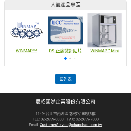
人氣產品專區
WINMAPᵀᴹ
DS 止痛微針貼片
WINMAP™ Mini
回列表
展昭國際企業股份有限公司
11494台北市內湖區港墘路185號3樓
TEL: 02-2659-6000 FAX: 02-2659-7000
Email:
CustomerService@chanchao.com.tw