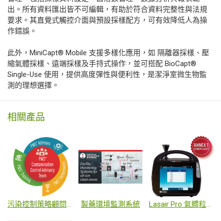
出。所有資料匯出皆不可編輯，有助於符合資料完整性與法規
要求。其直覺式觸控介面與預設採樣配方，可有效降低人為操
作錯誤。
此外，MiniCapt® Mobile 支援多樣化應用，如 隔離器採樣、壓
縮氣體採樣、遠端採樣及手持式操作，並可搭配 BioCapt®
Single-Use 使用，提供高度彈性與便利性，是潔淨室微生物監
測的理想選擇。
相關產品
污染控制策略顧問服務
製藥環境監測系統
Lasair Pro 氣體粒子計數器