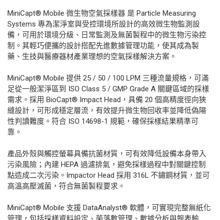
MiniCapt® Mobile 微生物空氣採樣器 是 Particle Measuring
Systems 專為潔淨室與受控環境所設計的高效微生物監測設
備，可用於環境分級、日常監測及無菌製程中的微生物污染控
制。其輕巧便攜的設計搭配先進數據管理功能，使其成為製
藥、生技與醫療器材產業理想的空氣採樣解決方案。
MiniCapt® Mobile 提供 25 / 50 / 100 LPM 三種流量規格，可滿
足從一般潔淨區到 ISO Class 5 / GMP Grade A 關鍵區域的採樣
需求。採用 BioCapt® Impact Head，具備 20 個高精度徑向狹
縫設計，可形成穩定層流，有效提升微生物回收率並降低偽陽
性判讀難度。符合 ISO 14698-1 規範，確保採樣結果精準可
靠。
產品外殼與觸控螢幕具備抗菌材質，可有效降低設備本身帶入
污染風險；內建 HEPA 過濾排氣，避免採樣過程中對關鍵控制
點造成二次污染。Impactor Head 採用 316L 不鏽鋼材質，並可
高溫高壓滅菌，符合無菌製程要求。
MiniCapt® Mobile 支援 DataAnalyst® 軟體，可實現完整無紙化
管理，包括採樣資料設定、菌落數管理、數據分析與報表輸