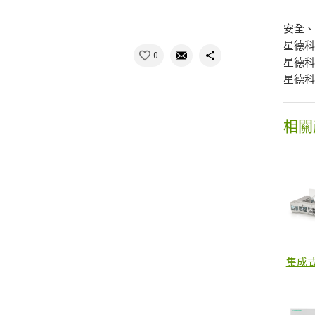
安全
星德科
0
星德
星德
相關
集成