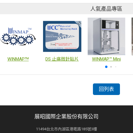
人氣產品專區
WINMAPᵀᴹ
DS 止痛微針貼片
WINMAP™ Mini
回列表
展昭國際企業股份有限公司
11494台北市內湖區港墘路185號3樓