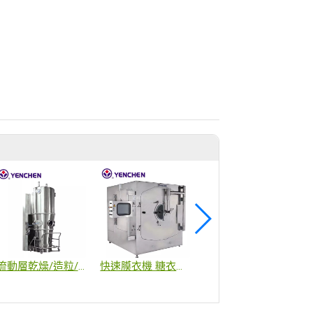
流動層乾燥/造粒/微丸包衣機(雙振動)
快速膜衣機 糖衣機 包衣機
韓國HoongA – HM 400P口服固體製劑泡罩包裝 / Korea HoongA - Masta一鍵快速換型裝盒機