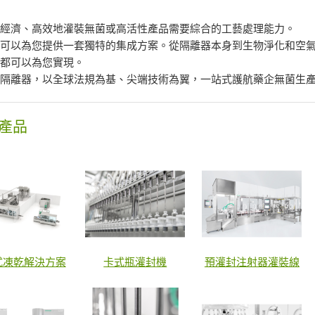
、經濟、高效地灌裝無菌或高活性產品需要綜合的工藝處理能力。
可以為您提供一套獨特的集成方案。從隔離器本身到生物淨化和空氣
科都可以為您實現。
科隔離器，以全球法規為基、尖端技術為翼，一站式護航藥企無菌生
產品
式凍乾解決方案
卡式瓶灌封機
預灌封注射器灌裝線