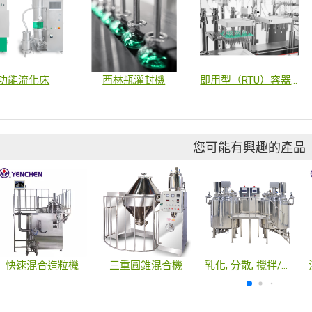
功能流化床
西林瓶灌封機
即用型（RTU）容器灌封機
您可能有興趣的產品
快速混合造粒機
三重圓錐混合機
乳化, 分散, 攪拌/刮邊 桶槽