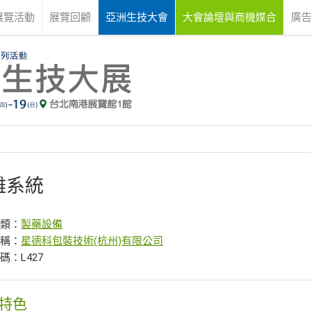
展覽活動
展覽回顧
亞洲生技大會
大會論壇與商機媒合
廣
離系統
分類：
製藥設備
名稱：
星德科包裝技術(杭州)有限公司
碼：L427
特色