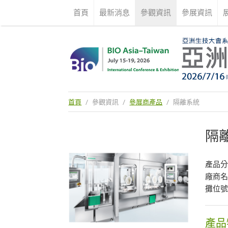
首頁
最新消息
參觀資訊
參展資訊
首頁
/
參觀資訊
/
參展商產品
/
隔離系統
隔
產品
廠商
攤位號
產品