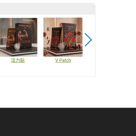
活力貼
V Patch
疫苗微陣列貼片