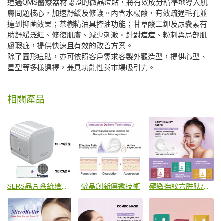
通過QMS醫療器材認證的微晶痘貼，將有效成分精準地導入肌
膚問題核心，加速舒緩及修護。內含水楊酸，有效疏通毛孔並
達到抑菌效果；茶樹精油具控油功能；甘草酸二鉀及尿囊素有
助舒緩泛紅、修復肌膚、減少刺激。針對痘痘、粉刺與局部肌
膚瑕疵，提供快速且有效的改善方案。
除了圓形痘貼，亦可依照客戶需求客製外觀造型，提供心型、
星型等多樣選擇，兼具功能性與市場吸引力。
相關產品
SERS晶片系統檢測儀
微晶創新傳遞技術
極緻撫紋六胜肽/金盞花亮白/積雪草修護微晶貼片