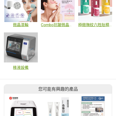
微晶滾輪
Combo抗皺微晶複合膜
極緻撫紋六胜肽精華/積雪草修護精華/金盞花亮白精華
移液設備
您可能有興趣的產品