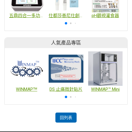
五鼎四合一多功能分析儀
仕都莎善尼仕創傷傷口敷料
pH觀視灌食器
人氣產品專區
WINMAPᵀᴹ
DS 止痛微針貼片
WINMAP™ Mini
回列表