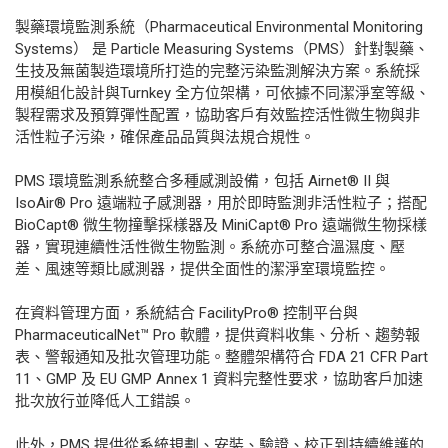
製藥環境監測系統（Pharmaceutical Environmental Monitoring
Systems） 是 Particle Measuring Systems（PMS）針對製藥、
生技及無菌製造環境所打造的完整污染監測解決方案。系統採
用模組化設計與Turnkey 全方位架構，可依據不同潔淨室等級、
製程需求及預算彈性配置，協助客戶有效監控活性微生物與非
活性粒子污染，確保產品品質與法規合規性。
PMS 環境監測系統整合多種感測設備，包括 Airnet® II 與
IsoAir® Pro 遠端粒子感測器，用於即時監測非活性粒子；搭配
BioCapt® 微生物撞擊採樣器及 MiniCapt® Pro 遠端微生物採樣
器，實現連續性活性微生物監測。系統亦可整合溫濕度、壓
差、風速等類比感測器，提供全面性的潔淨室環境監控。
在資料管理方面，系統結合 FacilityPro® 控制平台與
PharmaceuticalNet™ Pro 軟體，提供資料收集、分析、趨勢報
表、警報通知及批次管理功能。整體架構符合 FDA 21 CFR Part
11、GMP 及 EU GMP Annex 1 資料完整性要求，協助客戶加速
批次放行並降低人工錯誤。
此外，PMS 提供從系統規劃、安裝、驗證、校正到持續維護的