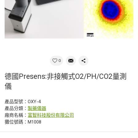
0
德國Presens:非接觸式O2/PH/CO2量測
儀
產品型號：OXY-4
產品分類：
製藥儀器
廠商名稱：
富智科技股份有限公司
攤位號碼：M1008