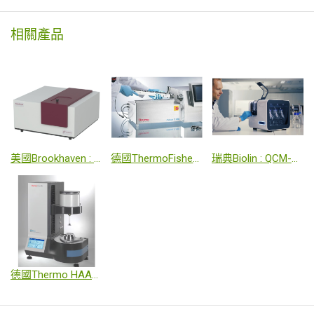
相關產品
美國Brookhaven : 奈米粒徑及zeta電位分析儀
德國ThermoFisher : Pharma 11 雙螺桿混鍊儀 (熱熔擠出機)(HME、TSG)
瑞典Biolin : QCM-D 石英晶體微天平(耗散式)
德國Thermo HAAKE : MARS系列 多功能流變儀 Rheometer