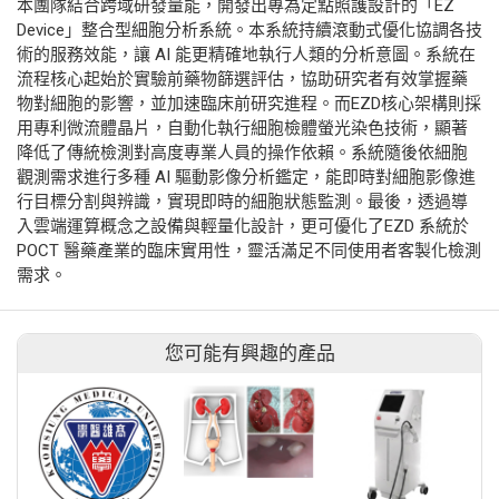
本團隊結合跨域研發量能，開發出專為定點照護設計的「EZ
Device」整合型細胞分析系統。本系統持續滾動式優化協調各技
術的服務效能，讓 AI 能更精確地執行人類的分析意圖。系統在
流程核心起始於實驗前藥物篩選評估，協助研究者有效掌握藥
物對細胞的影響，並加速臨床前研究進程。而EZD核心架構則採
用專利微流體晶片，自動化執行細胞檢體螢光染色技術，顯著
降低了傳統檢測對高度專業人員的操作依賴。系統隨後依細胞
觀測需求進行多種 AI 驅動影像分析鑑定，能即時對細胞影像進
行目標分割與辨識，實現即時的細胞狀態監測。最後，透過導
入雲端運算概念之設備與輕量化設計，更可優化了EZD 系統於
POCT 醫藥產業的臨床實用性，靈活滿足不同使用者客製化檢測
需求。
您可能有興趣的產品