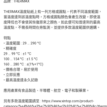
品牌 : THERMAX
THERMAX溫度貼紙上有一列方格或圓點，代表不同溫度範圍，
當溫度達到該溫度點時，方格或圓點顏色會產生改變，即使溫
度降低也不會使其恢復原來之顏色，如此便可知曾達到的最高
溫度點，不需長時間在旁監測，並提供多款溫度範圍供選購。
特點
• 溫度範圍 : 29 ... 290 °C
• 精確度
29 ... 99 °C : ±1 °C
100 ... 154 °C : ±1.5 °C
160 ... 280 °C : ±(1%+1°C)
• 價格合理，易於使用
• 立即反應
• 最高溫度達永久記錄
應用產業有食品製造、半導體、航空、電子和製藥業。
另有多款溫度範圍請至 : https://www.xintop.com/product-
category/%e4%bb%a3%e7%90%86%e5%93%81%e7%89%8c/therm