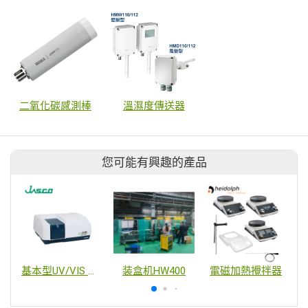
二氧化碳感測棒
溫濕度傳送器
您可能有興趣的產品
基本型UV/VIS 光譜儀
装盒机HW400
電磁加熱攪拌器