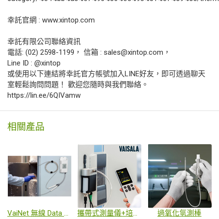
幸託官網 : www.xintop.com
幸託有限公司聯絡資訊
電話: (02) 2598-1199， 信箱 : sales@xintop.com，
Line ID : @xintop
或使用以下連結將幸託官方帳號加入LINE好友，即可透過聊天
室輕鬆詢問問題！ 歡迎您隨時與我們聯絡。
https://lin.ee/6QIVamw
相關產品
VaiNet 無線 Data Logger
攜帶式測量儀+培養箱專用二氧化碳感測器
過氧化氫測棒