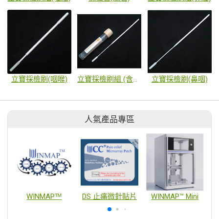
立寶採檢刷(咽喉)
立寶採檢刷組 (含VUTM Buffer)
立寶採檢刷(鼻咽)
人氣產品專區
WINMAPᵀᴹ
DS 止痛微針貼片
WINMAP™ Mini