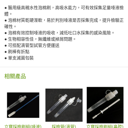
● 醫用級高親水性泡棉刷，高吸水能力，可有效採集足量唾液檢
體。
● 泡棉材質乾硬溼軟，易於判別唾液是否採集完成，提升檢驗正
確性。
● 泡棉有效控制唾液的吸收，減低吐口水採集的感染風險。
● 生物相容性佳，無纖維或掉屑問題。
● 可搭配滴管型試管方便運送
● 刷棒有折點
● 單支滅菌包裝
相關產品
立寶採檢刷組(唾液)
採檢管(滴管)
立寶採檢刷組(鼻腔)