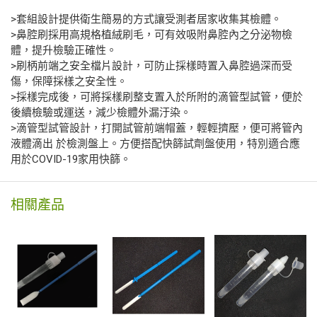
>套組設計提供衛生簡易的方式讓受測者居家收集其檢體。
>鼻腔刷採用高規格植絨刷毛，可有效吸附鼻腔內之分泌物檢
體，提升檢驗正確性。
>刷柄前端之安全檔片設計，可防止採樣時置入鼻腔過深而受
傷，保障採樣之安全性。
>採樣完成後，可將採樣刷整支置入於所附的滴管型試管，便於
後續檢驗或運送，減少檢體外漏汙染。
>滴管型試管設計，打開試管前端帽蓋，輕輕擠壓，便可將管內
液體滴出 於檢測盤上。方便搭配快篩試劑盤使用，特別適合應
用於COVID-19家用快篩。
相關產品