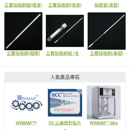
立寶採檢刷組(唾液)
立寶採檢刷(唾液)
採檢管(滴管)
立寶採檢刷(咽喉)
立寶採檢刷組 (含VUTM Buffer)
立寶採檢刷(鼻咽)
人氣產品專區
WINMAPᵀᴹ
DS 止痛微針貼片
WINMAP™ Mini