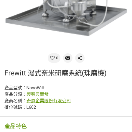
0
Frewitt 濕式奈米研磨系統(珠磨機)
產品型號：NanoWitt
產品分類：
製藥與開發
廠商名稱：
奇恩企業股份有限公司
攤位號碼：L602
產品特色