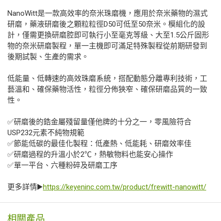
NanoWitt是一款高效率的奈米珠磨機，應用於奈米藥物的濕式
研磨，藥液研磨後之顆粒粒徑D50可低至50奈米。模組化的設
計，僅需更換研磨腔即可執行小至毫克等級、大至1.5公斤固形
物的奈米研磨製程，單一主機即可滿足特殊製程從前期研發到
後期試製、生產的需求。
低能量、低轉速的高效珠磨系統，搭配動態分離專利技術，工
藝溫和、確保藥物活性，粒徑分佈狹窄、確保研磨品質的一致
性。
✅研磨後的鋯金屬殘留量僅他牌的十分之一，零風險符合
USP232元素不純物規範
✅節能低碳的最佳化製程：低產熱、低能耗、研磨效率佳
✅研磨過程的升溫小於2℃，熱敏物料也能安心操作
✅單一平台、六種粉碎及研磨工序
更多詳情▶️
https://keyeninc.com.tw/product/frewitt-nanowitt/
相關產品