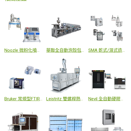
Noozle 微粉化噴射氣流粉碎機 / 微射流高壓均質機
華聯全自動泡殼包裝整線方案
SMA 乾式/濕式造粒、流動床、壓錠、膠囊充填、包衣機：高速全自動膠囊充填機
Bruker 常規型FTIR紅外光譜儀 /XRD 晶型分析
Leistritz 雙螺桿熱熔擠出系統
Nevil 全自動硬膠囊異檢機 / 360°錠劑膠囊異檢機